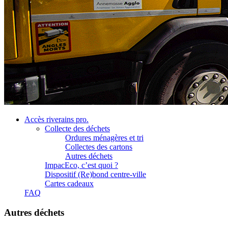
Accès riverains pro.
Collecte des déchets
Ordures ménagères et tri
Collectes des cartons
Autres déchets
ImpacEco, c’est quoi ?
Dispositif (Re)bond centre-ville
Cartes cadeaux
FAQ
Autres déchets