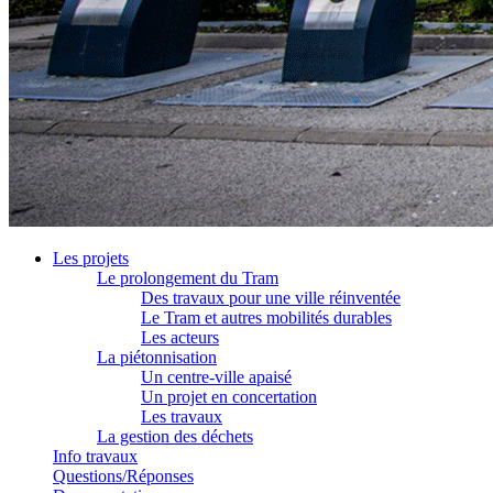
Les projets
Le prolongement du Tram
Des travaux pour une ville réinventée
Le Tram et autres mobilités durables
Les acteurs
La piétonnisation
Un centre-ville apaisé
Un projet en concertation
Les travaux
La gestion des déchets
Info travaux
Questions/Réponses