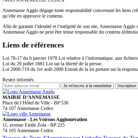
Annemasse Agglo dégage toute responsabilité concernant les liens créés
qu’elle en approuve le contenu.
Afin de garantir l’identité et l’intégrité de son site, Annemasse Agglo se
Annemasse Agglo ne peut être tenue responsable du contenu (éditoriaux,
Liens de références
Loi 78-17 du 6 janvier 1978 Loi relative à l’informatique, aux fichiers 
Loi du 29 juillet 1881 Loi sur la liberté de la presse.
Loi 2000-719 du 1er août 2000 Extrait de la loi portant sur la responsa
Restez informés
MAIRIE D’ANNEMASSE
Place de l’Hôtel de Ville - BP 530
74 107 Annemasse Cedex
Annemasse - Les Voirons Agglomération
11, avenue Emile Zola - BP 225
74 105 Annemasse Cedex
Travaux du Tram d'Annemasse sur Linkedin
Travaux du Tra