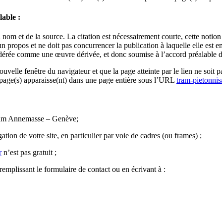
lable :
n nom et de la source. La citation est nécessairement courte, cette notion 
e un propos et ne doit pas concurrencer la publication à laquelle elle est 
sidérée comme une œuvre dérivée, et donc soumise à l’accord préalable de
uvelle fenêtre du navigateur et que la page atteinte par le lien ne soit p
s page(s) apparaisse(nt) dans une page entière sous l’URL
tram-pietonnis
Tram Annemasse – Genève;
ation de votre site, en particulier par voie de cadres (ou frames) ;
r
n’est pas gratuit ;
plissant le formulaire de contact ou en écrivant à :