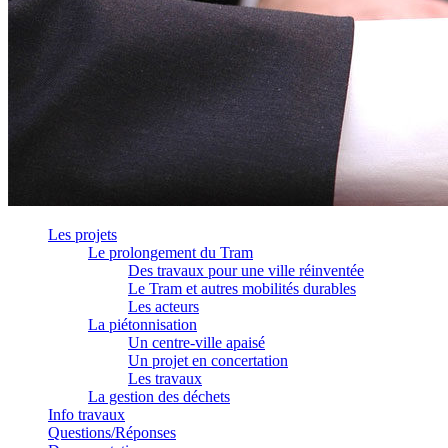
Les projets
Le prolongement du Tram
Des travaux pour une ville réinventée
Le Tram et autres mobilités durables
Les acteurs
La piétonnisation
Un centre-ville apaisé
Un projet en concertation
Les travaux
La gestion des déchets
Info travaux
Questions/Réponses