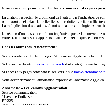
Néanmoins, par principe sont autorisés, sans accord express préa
La citation, respectant le droit moral de l’auteur par l’indication de so
par rapport à celle dans laquelle elle est introduite. La citation illustr
La multiplication des citations, aboutissant à une anthologie, est con
la création d’un lien, à la condition impérative que ce lien ouvre une no
cadres (ou » frames « ), appartenant au site appelant que cette ou ce
Dans les autres cas, et notamment :
Si vous souhaitez afficher le logo d’Annemasse Agglo ou celui du 
Si le contenu du site
tram-pietonnisation.fr
doit s’intégrer dans la navig
Si l’accès aux pages contenant le lien vers le site
tram-pietonnisation.f
Vous devez demander l’autorisation expresse d’Annemasse Agglo en rem
Annemasse – Les Voirons Agglomération
Service communication
11 avenue Emile Zola
BP 225
74105 ANNEMASSE CEDEX