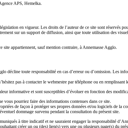
, Agence APS, Hemelka.
législation en vigueur. Les droits de l’auteur de ce site sont réservés pou
ement sur un support de diffusion, ainsi que toute utilisation des visuels
 ce site appartiennent, sauf mention contraire, à Annemasse Agglo.
o décline toute responsabilité en cas d’erreur ou d’omission. Les inform
n’hésitez pas à contacter le webmestre par téléphone ou en remplissant l
leur informative et sont susceptibles d’évoluer en fonction des modificat
e vous pourriez faire des informations contenues dans ce site.
ppropriées de façon à protéger ses propres données et/ou logiciels de la c
éventuel dommage survenu pendant la consultation du présent site.
ommuniqués à titre indicatif et ne sauraient engager la responsabilité d’
ouhaitant créer un ou (des) lien(s) vers une ou plusieurs page(s) du prés