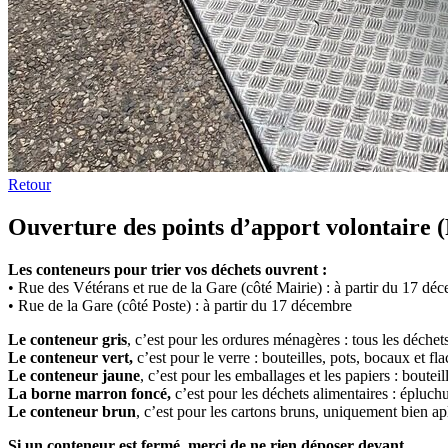
Retour
Ouverture des points d’apport volontaire (
Les conteneurs pour trier vos déchets ouvrent :
• Rue des Vétérans et rue de la Gare (côté Mairie) : à partir du 17 dé
• Rue de la Gare (côté Poste) : à partir du 17 décembre
Le conteneur gris
, c’est pour les ordures ménagères : tous les déchet
Le conteneur vert,
c’est pour le verre : bouteilles, pots, bocaux et f
Le conteneur jaune
, c’est pour les emballages et les papiers : boute
La borne marron foncé,
c’est pour les déchets alimentaires : épluchu
Le conteneur brun
, c’est pour les cartons bruns, uniquement bien apl
Si un conteneur est fermé, merci de ne rien déposer devant.